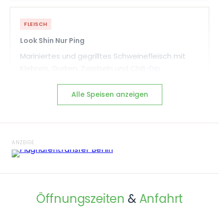
FLEISCH
Look Shin Nur Ping
Mariniertes und gegrilltes Schweinefleisch mit
Klebreis, Gurken, Zwiebeln und Chili-Dip.
🌶
🌶
🌶
Alle Speisen anzeigen
8070
FLEISCH
ANZEIGE
Hähnchenspieße (Satay)
Gegrilltes, mariniertes Hühnerfleisch auf Spießen,
serviert mit Erdnusssauce.
7449
Öffnungszeiten
&
Anfahrt