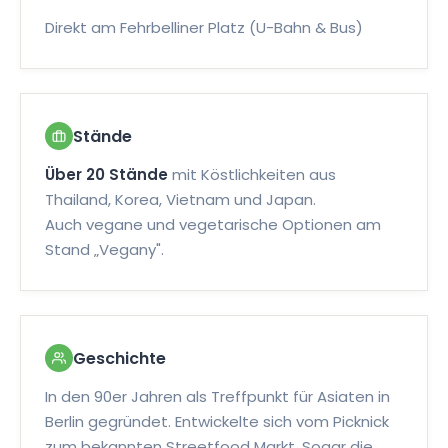
FLEISCH
Direkt am Fehrbelliner Platz (U-Bahn & Bus)
Kokos-Garnelenspieße
In Kokosmilch marinierte Garnelen, auf Spießen
gegrillt, mit süßer Chili-Sauce.
6096
Stände
Über 20 Stände
mit Köstlichkeiten aus
Thailand, Korea, Vietnam und Japan.
FLEISCH
Auch vegane und vegetarische Optionen am
Sai Krok Isaan
Stand „Vegany".
Thailändische Wurst aus Schweinefleisch und
Klebreis, gewürzt und gegrillt serviert.
7346
Geschichte
In den 90er Jahren als Treffpunkt für Asiaten in
FLEISCH
Berlin gegründet. Entwickelte sich vom Picknick
zum bekannten Streetfood Markt. Sogar die