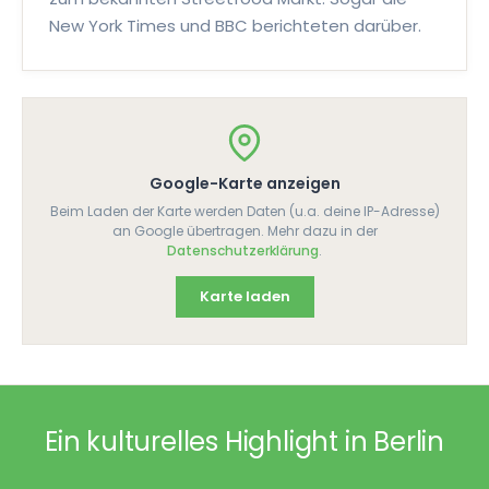
Hühnerfüße
New York Times und BBC berichteten darüber.
Gedämpfte oder gebratene Hühnerfüße in einer
würzigen Soße aus Knoblauch, Chili und Basilikum.
🌶
🌶
🌶
5897
Google-Karte anzeigen
FLEISCH
Beim Laden der Karte werden Daten (u.a. deine IP-Adresse)
an Google übertragen. Mehr dazu in der
Thai Pork Jerky
Datenschutzerklärung
.
Mariniertes und getrocknetes Schweinefleisch
Karte laden
mit rauchig-salziger und süßer
Geschmacksrichtung, oft mit Klebreis serviert.
9392
Ein kulturelles Highlight in Berlin
FLEISCH