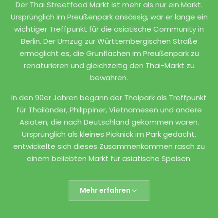
Kap Moo
Der Thai Streetfood Markt ist mehr als nur ein Markt.
Ursprünglich im Preußenpark ansässig, war er lange ein
Gebratener Reis mit Schweinefleisch, Basilikum
wichtiger Treffpunkt für die asiatische Community in
und Gemüse, serviert mit Spiegelei.
Berlin. Der Umzug zur Württembergischen Straße
5677
ermöglicht es, die Grünflächen im Preußenpark zu
renaturieren und gleichzeitig den Thai-Markt zu
bewahren.
FLEISCH
In den 90er Jahren begann der Thaipark als Treffpunkt
Look Shin Muh
für Thailänder, Philippiner, Vietnamesen und andere
Thailändische Knoblauchwurst aus
Asiaten, die nach Deutschland gekommen waren.
Schweinefleisch, Knoblauch und verschiedenen
Ursprünglich als kleines Picknick im Park gedacht,
Gewürzen, gegrillt serviert.
entwickelte sich dieses Zusammenkommen rasch zu
8818
einem beliebten Markt für asiatische Speisen.
Die authentischen Gerichte und die einladende
Atmosphäre zogen immer mehr Besucher an, wodurch
Mehr erfahren
FLEISCH
der Thaipark zu einem kulturellen Treffpunkt sowohl für
Frittierte Schweinerippchen
Asiaten als auch für Berliner wurde. Heute ist der Ort