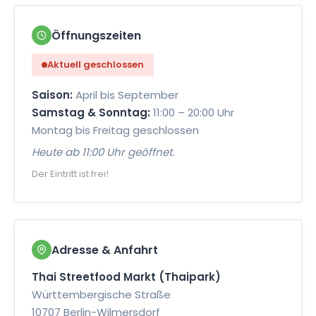
FLEISCH
Öffnungszeiten
Red & Green Curry
Aktuell geschlossen
Red Curry mit roter Chili-Paste, Green Curry mit
grüner Chili-Paste und Kokosmilch.
Saison:
April bis September
🌶
🌶
🌶
Samstag & Sonntag:
11:00 – 20:00 Uhr
5396
Montag bis Freitag geschlossen
Heute ab 11:00 Uhr geöffnet.
Der Eintritt ist frei!
FLEISCH
Khao Pad Muh
Gebratener Reis mit Schweinefleisch, Gemüse
und Ei, serviert mit Gurkenscheiben und Limette.
Adresse & Anfahrt
7270
Thai Streetfood Markt (Thaipark)
Württembergische Straße
10707 Berlin-Wilmersdorf