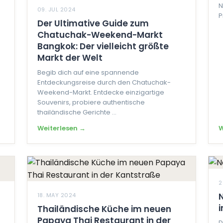
N
09. JUL 2024
P
Der Ultimative Guide zum
Chatuchak-Weekend-Markt
Bangkok: Der vielleicht größte
Markt der Welt
Begib dich auf eine spannende
Entdeckungsreise durch den Chatuchak-
Weekend-Markt. Entdecke einzigartige
Souvenirs, probiere authentische
thailändische Gerichte ...
Weiterlesen →
W
2
18. MAY 2024
i
Thailändische Küche im neuen
Papaya Thai Restaurant in der
D