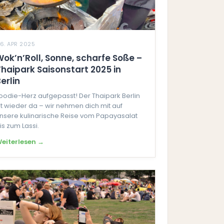
6. APR 2025
Wok’n’Roll, Sonne, scharfe Soße –
Thaipark Saisonstart 2025 in
erlin
oodie-Herz aufgepasst! Der Thaipark Berlin
st wieder da – wir nehmen dich mit auf
nsere kulinarische Reise vom Papayasalat
is zum Lassi.
eiterlesen →