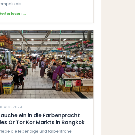
empeln bis ...
eiterlesen →
8. AUG 2024
Tauche ein in die Farbenpracht
des Or Tor Kor Markts in Bangkok
rlebe die lebendige und farbenfrohe