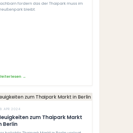
achbarn fordern das der Thaipark muss im
reußenpark bleibt.
eiterlesen →
9. APR 2024
Neuigkeiten zum Thaipark Markt
n Berlin
er beliebte Thaipark Markt in Berlin verlegt