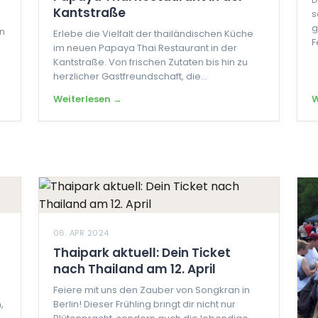
Kantstraße
s
g
on
Erlebe die Vielfalt der thailändischen Küche
F
im neuen Papaya Thai Restaurant in der
Kantstraße. Von frischen Zutaten bis hin zu
herzlicher Gastfreundschaft, die...
Weiterlesen →
W
06. APR 2024
Thaipark aktuell: Dein Ticket
nach Thailand am 12. April
Feiere mit uns den Zauber von Songkran in
,
Berlin! Dieser Frühling bringt dir nicht nur