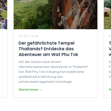
27. OCT 2024
0
Der gefährlichste Tempel
Thailands? Entdecke das
Abenteuer am Wat Phu Tok
Auf der Suche nach einem
2
atemberaubenden Abenteuer in Thailand?
P
Der Wat Phu Tok in Bueng Kan bietet eine
A
spektakuläre Mischung aus
V
schwindelerregenden Holzstege...
Weiterlesen →
W