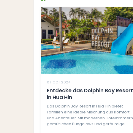
01. OCT 2024
Entdecke das Dolphin Bay Resort
in Hua Hin
Das Dolphin Bay Resort in Hua Hin bietet
Familien eine ideale Mischung aus Komfort
und Abenteuer. Mit modernen Hotelzimmern
gemütlichen Bungalows und geräumige...