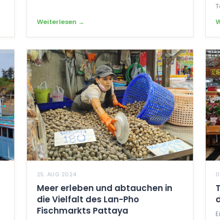
T
Weiterlesen →
W
25. AUG 2024
0
Meer erleben und abtauchen in
die Vielfalt des Lan-Pho
Fischmarkts Pattaya
E