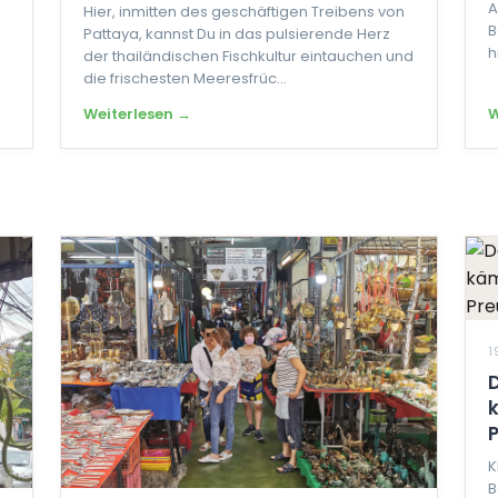
A
Hier, inmitten des geschäftigen Treibens von
B
Pattaya, kannst Du in das pulsierende Herz
h
der thailändischen Fischkultur eintauchen und
die frischesten Meeresfrüc...
Weiterlesen →
W
1
K
B