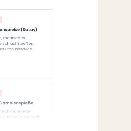
enspieße (Satay)
s, mariniertes
eisch auf Spießen,
 mit Erdnusssauce.
Garnelenspieße
milch marinierte
, auf Spießen gegrillt,
r Chili-Sauce.