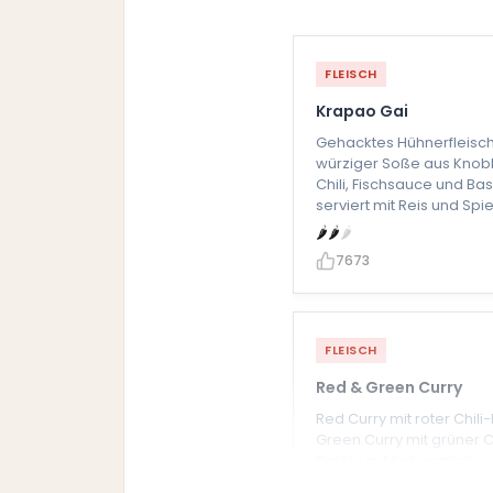
FLEISCH
Krapao Gai
Gehacktes Hühnerfleisch
würziger Soße aus Knob
Chili, Fischsauce und Bas
serviert mit Reis und Spie
🌶
🌶
🌶
7673
FLEISCH
Red & Green Curry
Red Curry mit roter Chili
Green Curry mit grüner Ch
Paste und Kokosmilch.
🌶
🌶
🌶