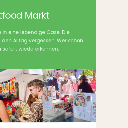
tfood Markt
in eine lebendige Oase. Die
 den Alltag vergessen. Wer schon
 sofort wiedererkennen.