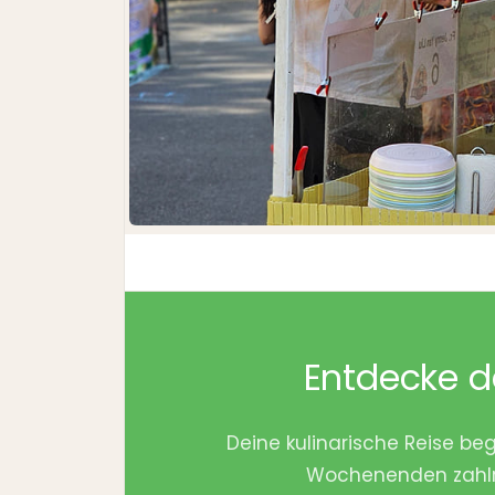
Entdecke de
Deine kulinarische Reise beg
Wochenenden zahlr