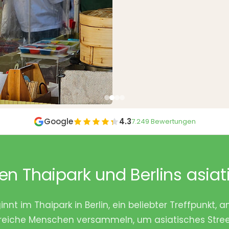
Google
4.3
7.249 Bewertungen
n Thaipark und Berlins asiat
innt im Thaipark in Berlin, ein beliebter Treffpunkt,
eiche Menschen versammeln, um asiatisches Street