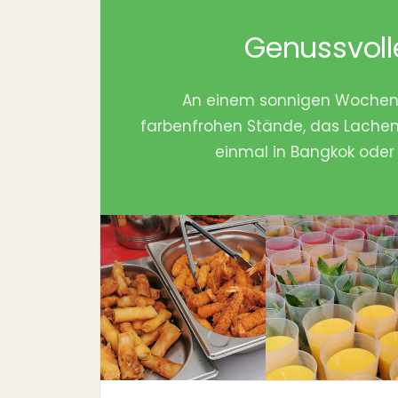
Genussvoll
An einem sonnigen Wochenen
farbenfrohen Stände, das Lachen
einmal in Bangkok oder