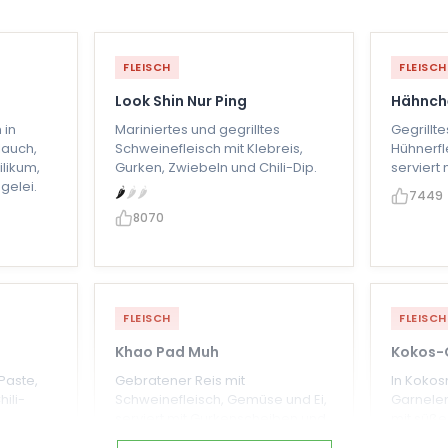
FLEISCH
FLEISCH
Look Shin Nur Ping
Hähnch
 in
Mariniertes und gegrilltes
Gegrillte
lauch,
Schweinefleisch mit Klebreis,
Hühnerfl
ilikum,
Gurken, Zwiebeln und Chili-Dip.
serviert
gelei.
🌶
🌶
🌶
7449
8070
FLEISCH
FLEISCH
Khao Pad Muh
Kokos-
-Paste,
Gebratener Reis mit
In Kokos
ili-
Schweinefleisch, Gemüse und Ei,
Garnelen
serviert mit Gurkenscheiben und
mit süße
Limette.
6096