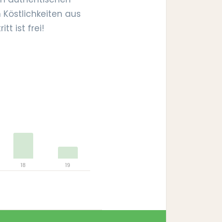
 Köstlichkeiten aus
t ist frei!
18
19