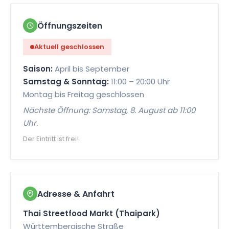
FLEISCH
Öffnungszeiten
Red & Green Curry
Aktuell geschlossen
Red Curry mit roter Chili-Paste, Green Curry mit
grüner Chili-Paste und Kokosmilch.
Saison:
April bis September
🌶
🌶
🌶
Samstag & Sonntag:
11:00 – 20:00 Uhr
5396
Montag bis Freitag geschlossen
Nächste Öffnung: Samstag, 8. August ab 11:00
Uhr.
FLEISCH
Der Eintritt ist frei!
Khao Pad Muh
Gebratener Reis mit Schweinefleisch, Gemüse
und Ei, serviert mit Gurkenscheiben und Limette.
7270
Adresse & Anfahrt
Thai Streetfood Markt (Thaipark)
Württembergische Straße