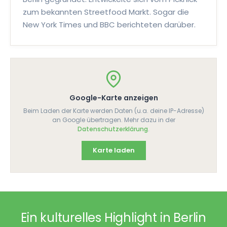
Hühnerfüße
zum bekannten Streetfood Markt. Sogar die
Gedämpfte oder gebratene Hühnerfüße in einer
New York Times und BBC berichteten darüber.
würzigen Soße aus Knoblauch, Chili und Basilikum.
🌶
🌶
🌶
5897
Google-Karte anzeigen
FLEISCH
Beim Laden der Karte werden Daten (u.a. deine IP-Adresse)
Thai Pork Jerky
an Google übertragen. Mehr dazu in der
Datenschutzerklärung
.
Mariniertes und getrocknetes Schweinefleisch
mit rauchig-salziger und süßer
Karte laden
Geschmacksrichtung, oft mit Klebreis serviert.
9392
FLEISCH
Ein kulturelles Highlight in Berlin