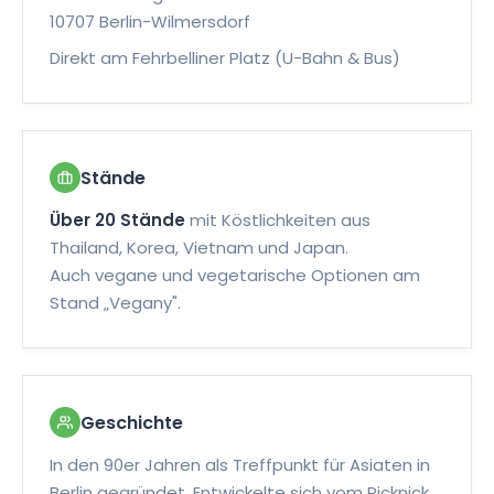
FLEISCH
10707 Berlin-Wilmersdorf
Kokos-Garnelenspieße
Direkt am Fehrbelliner Platz (U-Bahn & Bus)
In Kokosmilch marinierte Garnelen, auf Spießen
gegrillt, mit süßer Chili-Sauce.
6096
Stände
Über 20 Stände
mit Köstlichkeiten aus
FLEISCH
Thailand, Korea, Vietnam und Japan.
Sai Krok Isaan
Auch vegane und vegetarische Optionen am
Stand „Vegany".
Thailändische Wurst aus Schweinefleisch und
Klebreis, gewürzt und gegrillt serviert.
7346
Geschichte
FLEISCH
In den 90er Jahren als Treffpunkt für Asiaten in
Berlin gegründet. Entwickelte sich vom Picknick