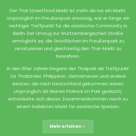
Kap Moo
Der Thai Streetfood Markt ist mehr als nur ein Markt.
Gebratener Reis mit Schweinefleisch, Basilikum
Ursprünglich im Preußenpark ansässig, war er lange ein
und Gemüse, serviert mit Spiegelei.
wichtiger Treffpunkt für die asiatische Community in
5677
Berlin. Der Umzug zur Württembergischen Straße
ermöglicht es, die Grünflächen im Preußenpark zu
renaturieren und gleichzeitig den Thai-Markt zu
FLEISCH
bewahren.
Look Shin Muh
In den 90er Jahren begann der Thaipark als Treffpunkt
Thailändische Knoblauchwurst aus
für Thailänder, Philippiner, Vietnamesen und andere
Schweinefleisch, Knoblauch und verschiedenen
Asiaten, die nach Deutschland gekommen waren.
Gewürzen, gegrillt serviert.
Ursprünglich als kleines Picknick im Park gedacht,
8818
entwickelte sich dieses Zusammenkommen rasch zu
einem beliebten Markt für asiatische Speisen.
Die authentischen Gerichte und die einladende
FLEISCH
Atmosphäre zogen immer mehr Besucher an, wodurch
Mehr erfahren
Frittierte Schweinerippchen
der Thaipark zu einem kulturellen Treffpunkt sowohl für