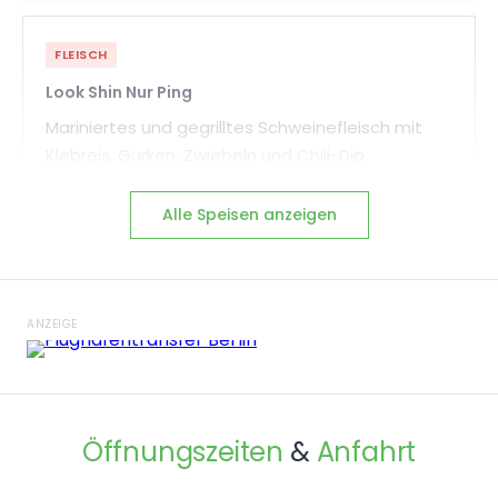
FLEISCH
Look Shin Nur Ping
Mariniertes und gegrilltes Schweinefleisch mit
Klebreis, Gurken, Zwiebeln und Chili-Dip.
🌶
🌶
🌶
Alle Speisen anzeigen
8070
FLEISCH
ANZEIGE
Hähnchenspieße (Satay)
Gegrilltes, mariniertes Hühnerfleisch auf Spießen,
serviert mit Erdnusssauce.
7449
Öffnungszeiten
&
Anfahrt