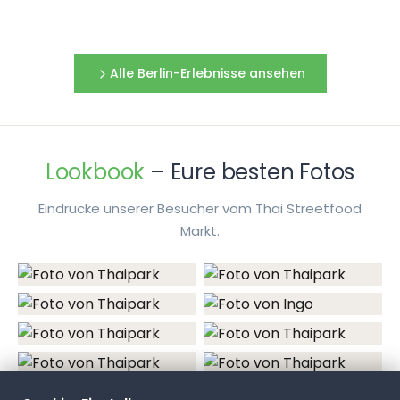
Tom Kha Gai
Cremige, würzige Suppe aus Hühnerfleisch,
Kokosmilch, Zitronengras und Galgant.
Alle Berlin-Erlebnisse ansehen
🌶
🌶
🌶
9812
Lookbook
– Eure besten Fotos
SUPPE
Eindrücke unserer Besucher vom Thai Streetfood
Kokosmilchsuppe
Markt.
Cremige Suppe mit Kokosmilch, Gemüse und
Fleisch oder Meeresfrüchten. Mild und
aromatisch.
8924
VEGETARISCH